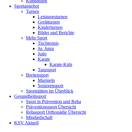
Kündigung
Sportangebot
Turnen
Leistungsturnen
Gerätturnen
Kinderturnen
Bilder und Berichte
Mehr Sport
Tischtennis
Ju- Jutsu
Judo
Karate
Karate-Kids
Tanzsport
Breitensport
Murmeln
Seniorensport
Sportstätten im Überblick
Gesundheitssport
Sport in Prävention und Reha
Präventionssport Übersicht
Rehasport Orthopädie Übersicht
Mitgliedschaft
KSV Aktuell