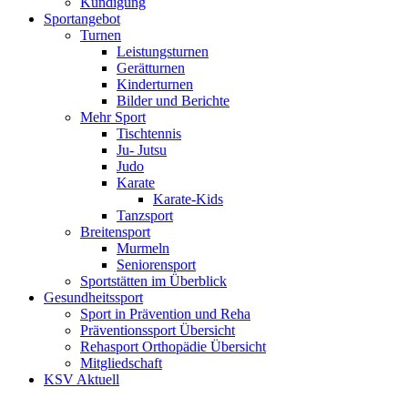
Kündigung
Sportangebot
Turnen
Leistungsturnen
Gerätturnen
Kinderturnen
Bilder und Berichte
Mehr Sport
Tischtennis
Ju- Jutsu
Judo
Karate
Karate-Kids
Tanzsport
Breitensport
Murmeln
Seniorensport
Sportstätten im Überblick
Gesundheitssport
Sport in Prävention und Reha
Präventionssport Übersicht
Rehasport Orthopädie Übersicht
Mitgliedschaft
KSV Aktuell